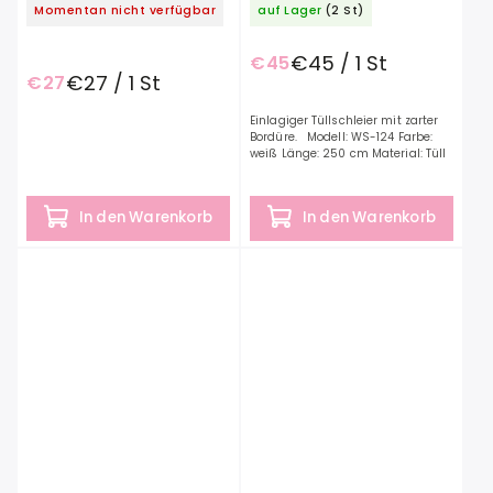
Momentan nicht verfügbar
auf Lager
(2 St)
€45 / 1 St
€45
€27 / 1 St
€27
Einlagiger Tüllschleier mit zarter
Bordüre. Modell: WS-124 Farbe:
weiß Länge: 250 cm Material: Tüll
In den Warenkorb
In den Warenkorb