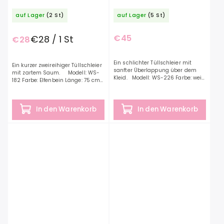
auf Lager
(2 St)
auf Lager
(5 St)
€45
€28 / 1 St
€28
Ein schlichter Tüllschleier mit
Ein kurzer zweireihiger Tüllschleier
sanfter Überlappung über dem
mit zartem Saum. Modell: WS-
Kleid. Modell: WS-226 Farbe: weiß
182 Farbe: Elfenbein Länge: 75 cm
Länge: 250 cm Material: Tüll
Material: Tüll
In den Warenkorb
In den Warenkorb