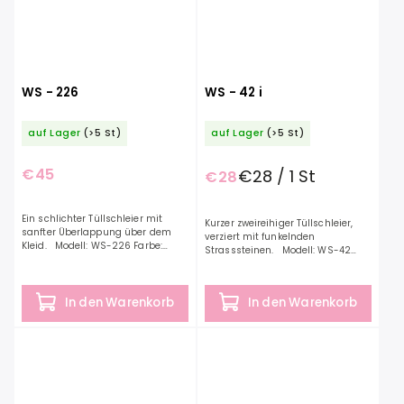
WS - 226
WS - 42 i
auf Lager
(>5 St)
auf Lager
(>5 St)
€45
€28 / 1 St
€28
Ein schlichter Tüllschleier mit
Kurzer zweireihiger Tüllschleier,
sanfter Überlappung über dem
verziert mit funkelnden
Kleid. Modell: WS-226 Farbe:
Strasssteinen. Modell: WS-42
Elfenbein Länge: 250 cm Material:
Farbe: Elfenbein Länge: 75 cm
Tüll
Material: Tüll
In den Warenkorb
In den Warenkorb