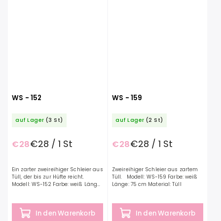
WS - 152
WS - 159
auf Lager
(3 St)
auf Lager
(2 St)
€28 / 1 St
€28 / 1 St
€28
€28
Ein zarter zweireihiger Schleier aus
Zweireihiger Schleier aus zartem
Tüll, der bis zur Hüfte reicht.
Tüll. Modell: WS-159 Farbe: weiß
Modell: WS-152 Farbe: weiß Länge:
Länge: 75 cm Material: Tüll
95 cm Material: Tüll
In den Warenkorb
In den Warenkorb