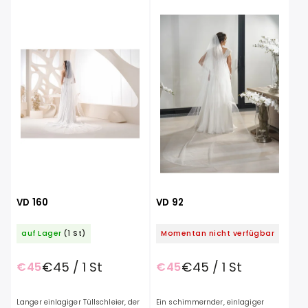
Meistverkauft
Alphabetisch
VD 160
VD 92
auf Lager
(1 St)
Momentan nicht verfügbar
€45 / 1 St
€45 / 1 St
€45
€45
Langer einlagiger Tüllschleier, der
Ein schimmernder, einlagiger