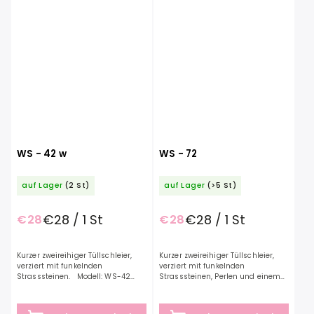
WS - 42 w
WS - 72
auf Lager
(2 St)
auf Lager
(>5 St)
€28 / 1 St
€28 / 1 St
€28
€28
Kurzer zweireihiger Tüllschleier,
Kurzer zweireihiger Tüllschleier,
verziert mit funkelnden
verziert mit funkelnden
Strasssteinen. Modell: WS-42
Strasssteinen, Perlen und einem
Farbe: weiß Länge: 75 cm Material:
zarten Saum. Modell: WS-72
Tüll
Farbe: Elfenbein Länge: 75 cm
Material:...