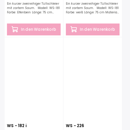
Ein kurzer zweireihiger Tüllschleier
Ein kurzer zweireihiger Tüllschleier
mit zartem Saum. Modell: WS-181
mit zartem Saum. Modell: WS-181
Farbe: Elfenbein Länge: 75 cm
Farbe: weiß Länge: 75 cm Material:
Material: Tüll
Tüll
In den Warenkorb
In den Warenkorb
WS - 182 i
WS - 226