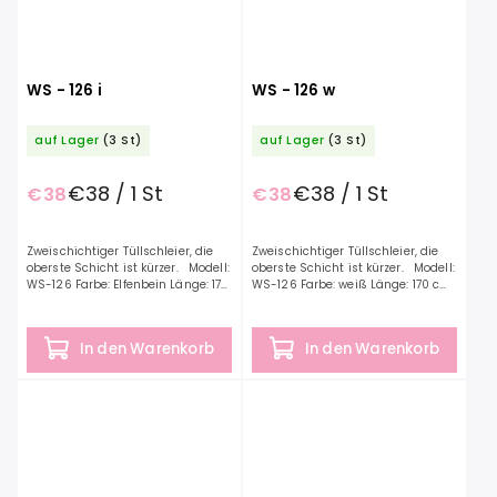
WS - 126 i
WS - 126 w
auf Lager
(3 St)
auf Lager
(3 St)
€38 / 1 St
€38 / 1 St
€38
€38
Zweischichtiger Tüllschleier, die
Zweischichtiger Tüllschleier, die
oberste Schicht ist kürzer. Modell:
oberste Schicht ist kürzer. Modell:
WS-126 Farbe: Elfenbein Länge: 170
WS-126 Farbe: weiß Länge: 170 cm
cm Material: Tüll
Material: Tüll
In den Warenkorb
In den Warenkorb