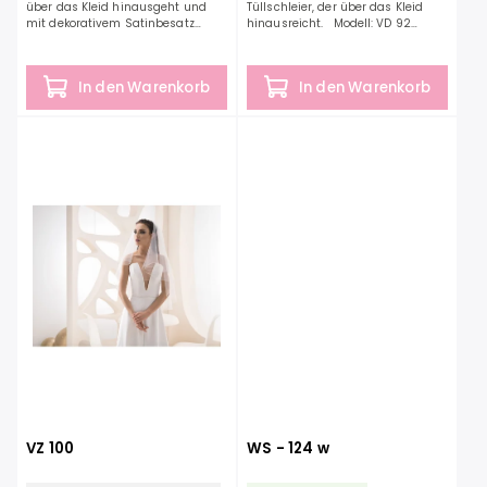
über das Kleid hinausgeht und
Tüllschleier, der über das Kleid
mit dekorativem Satinbesatz
hinausreicht. Modell: VD 92
versehen ist. Modell: VD 160
Farbe: Elfenbein Länge: 250 cm
Farbe: Elfenbein Länge: 300 cm
Material: Tüll
Material:...
In den Warenkorb
In den Warenkorb
VZ 100
WS - 124 w