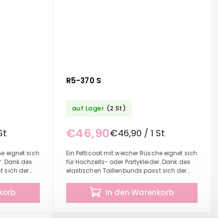
R5-370 S
auf Lager
(2 St)
€46,90
St
€46,90 / 1 St
he eignet sich
Ein Petticoat mit weicher Rüsche eignet sich
r. Dank des
für Hochzeits- oder Partykleider. Dank des
t sich der
elastischen Taillenbunds passt sich der
on Ihnen
Petticoat problemlos an den von Ihnen
benötigten...
korb
In den Warenkorb