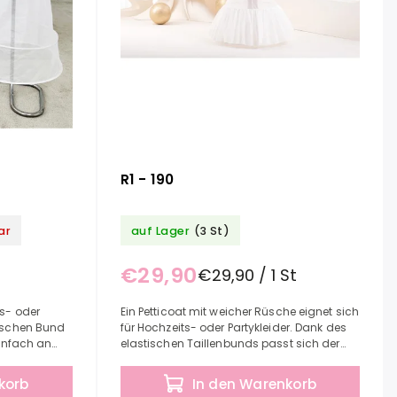
R1 - 190
ar
auf Lager
(3 St)
€29,90
€29,90 / 1 St
ts- oder
Ein Petticoat mit weicher Rüsche eignet sich
tischen Bund
für Hochzeits- oder Partykleider. Dank des
einfach an
elastischen Taillenbunds passt sich der
sen. Länge:
Petticoat problemlos an die von Ihnen
benötigte...
korb
In den Warenkorb