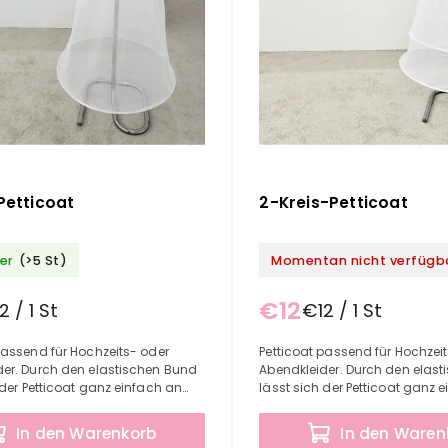
 Petticoat
2-Kreis-Petticoat
er
(>5 St)
Momentan nicht verfügb
€12
2 / 1 St
€12 / 1 St
passend für Hochzeits- oder
Petticoat passend für Hochzei
der. Durch den elastischen Bund
Abendkleider. Durch den elas
 der Petticoat ganz einfach an
lässt sich der Petticoat ganz 
igten Umfang anpassen. Länge:
den benötigten Umfang anpas
100...
In den Warenkorb
In den Waren