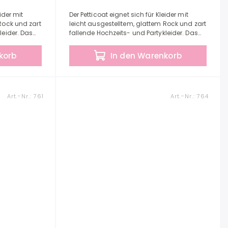
ider mit
Der Petticoat eignet sich für Kleider mit
Rock und zart
leicht ausgestelltem, glattem Rock und zart
leider. Das
fallende Hochzeits- und Partykleider. Das
rhindert,
Obermaterial des Petticoats verhindert,
dass der...
korb
In den Warenkorb
Art.-Nr.:
761
Art.-Nr.:
764