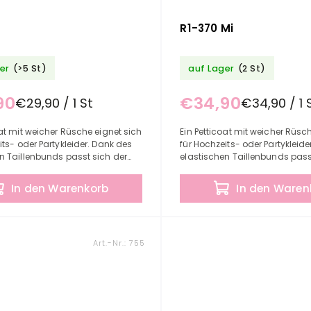
R1-370 Mi
er
(>5 St)
auf Lager
(2 St)
90
€34,90
€29,90 / 1 St
€34,90 / 1 
oat mit weicher Rüsche eignet sich
Ein Petticoat mit weicher Rüsc
its- oder Partykleider. Dank des
für Hochzeits- oder Partykleide
n Taillenbunds passt sich der
elastischen Taillenbunds pass
problemlos an den von Ihnen
Petticoat problemlos an den v
..
benötigten...
In den Warenkorb
In den Waren
Art.-Nr.:
755