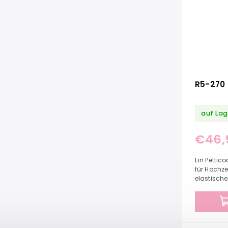
R5-270
auf Lag
€46,
Ein Pettic
für Hochze
elastische
Petticoat 
benötigten.