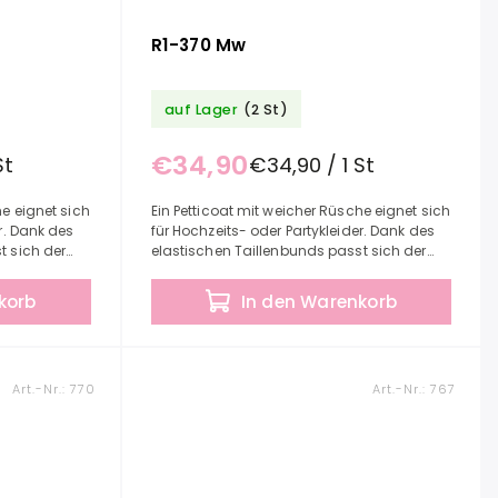
R1-370 Mw
auf Lager
(2 St)
€34,90
St
€34,90 / 1 St
he eignet sich
Ein Petticoat mit weicher Rüsche eignet sich
r. Dank des
für Hochzeits- oder Partykleider. Dank des
t sich der
elastischen Taillenbunds passt sich der
on Ihnen
Petticoat problemlos an den von Ihnen
benötigten...
korb
In den Warenkorb
Art.-Nr.:
770
Art.-Nr.:
767