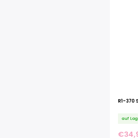
R1-370 
auf Lag
€34,