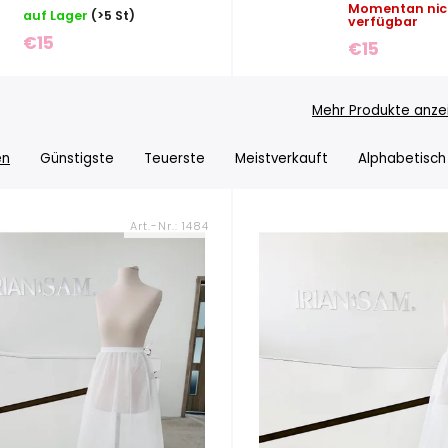
Momentan nic
auf Lager
(>5 St)
verfügbar
€15
€15
Mehr Produkte anze
en
Günstigste
Teuerste
Meistverkauft
Alphabetisch
Art.-Nr.:
1484