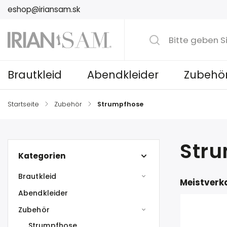
eshop@iriansam.sk
Brautkleid
Abendkleider
Zubehö
Startseite
/
Zubehör
/
Strumpfhose
Str
Kategorien
Brautkleid
Meistverk
Abendkleider
Zubehör
Strumpfhose