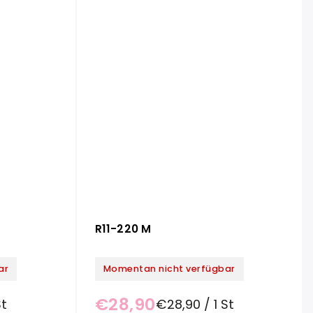
R11-220 M
ar
Momentan nicht verfügbar
€28,90
St
€28,90 / 1 St