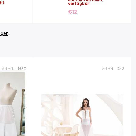
ht
verfügbar
€12
igen
Art.-Nr.:
1487
Art.-Nr.:
743