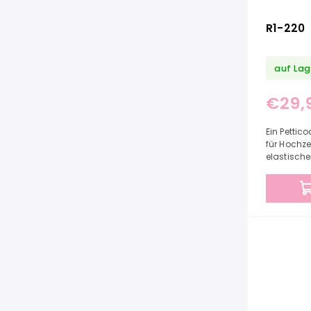
R1-220
auf Lag
€29,
Ein Pettic
für Hochze
elastische
Petticoat 
benötigten.