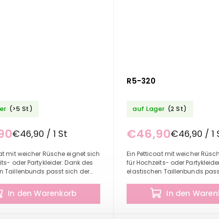
R5-320
er
(>5 St)
auf Lager
(2 St)
90
€46,90
€46,90 / 1 St
€46,90 / 1 
oat mit weicher Rüsche eignet sich
Ein Petticoat mit weicher Rüsc
its- oder Partykleider. Dank des
für Hochzeits- oder Partykleide
n Taillenbunds passt sich der
elastischen Taillenbunds pass
problemlos an den von Ihnen
Petticoat problemlos an den v
..
benötigten...
In den Warenkorb
In den Waren