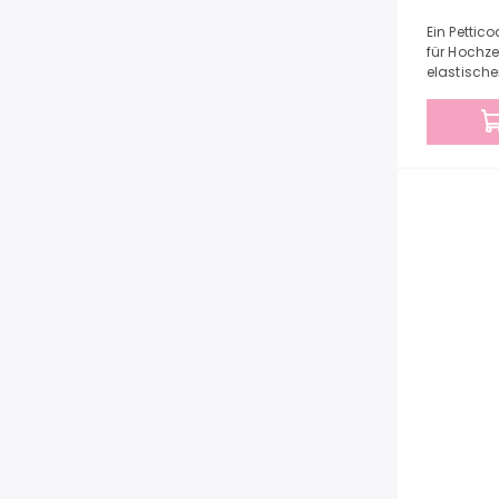
Ein Pettic
für Hochze
elastische
Petticoat 
benötigten.