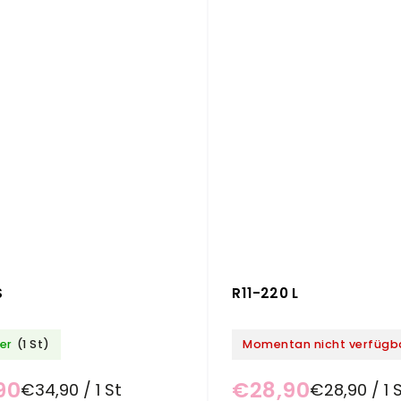
S
R11-220 L
er
(1 St)
Momentan nicht verfügb
90
€28,90
€34,90 / 1 St
€28,90 / 1 