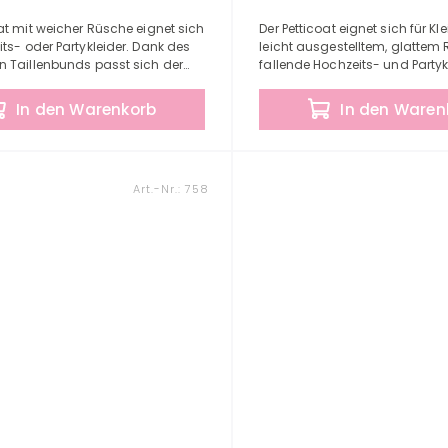
oat mit weicher Rüsche eignet sich
Der Petticoat eignet sich für Kle
its- oder Partykleider. Dank des
leicht ausgestelltem, glattem 
n Taillenbunds passt sich der
fallende Hochzeits- und Partyk
problemlos an den von Ihnen
Obermaterial des Petticoats ve
..
dass der...
In den Warenkorb
In den Waren
Art.-Nr.:
758