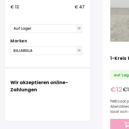
€
12
€
47
Auf Lager
10
Marken
BAJABELLA
10
1-Kreis
auf Lag
Wir akzeptieren online-
€12
€1
Zahlungen
Petticoat 
Abendklei
lässt sich
den benöt
100...