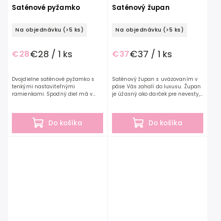
Saténové pyžamko
Saténový župan
Na objednávku
(>5 ks)
Na objednávku
(>5 ks)
€28 / 1 ks
€37 / 1 ks
€28
€37
Dvojdielne saténové pyžamko s
Saténový župan s uväzovaním v
tenkými nastaviteľnými
páse Vás zahalí do luxusu. Župan
ramienkami. Spodný diel má v
je úžasný ako darček pre nevesty,
páse elastickú gumičku, ktorá sa
družičky alebo jednoducho pre
pekne prispôsobí obvodu pásu.
Vašu radosť. Župany vyrábame v
Pyžamká vyrábame v rôznych...
rôznych farbách a...
Do košíka
Do košíka