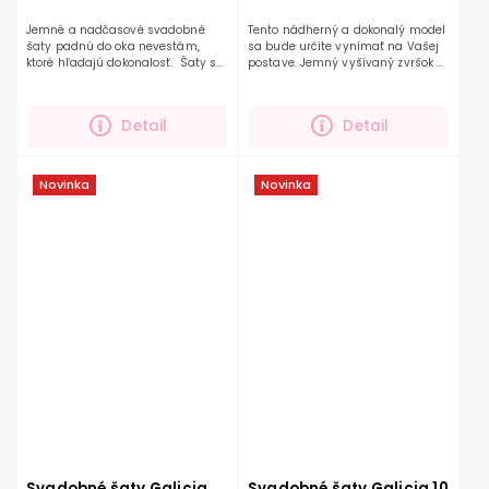
Jemné a nadčasové svadobné
Tento nádherný a dokonalý model
šaty padnú do oka nevestám,
sa bude určite vynímať na Vašej
ktoré hľadajú dokonalosť. Šaty sú
postave. Jemný vyšívaný zvršok s
výnimočné svojou ľahkosťou a
hlbokým “V” výstrihom dodáva
zároveň krásnym prepracovaným
šatám pôvab a
zvrškom. Jemné vzdušné...
jedinečnosť. Výšivka zdobí aj...
Detail
Detail
Novinka
Novinka
Svadobné šaty Galicia
Svadobné šaty Galicia 10