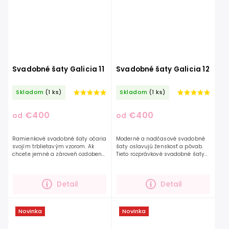
Svadobné šaty Galicia 11
Svadobné šaty Galicia 12
Skladom
(1 ks)
Skladom
(1 ks)
€400
€400
od
od
Ramienkové svadobné šaty očaria
Moderné a nadčasové svadobné
svojím trblietavým vzorom. Ak
šaty oslavujú ženskosť a pôvab.
chcete jemné a zároveň ozdobené
Tieto rozprávkové svadobné šaty
šaty s týmto modelom bude vaša
zo zdobenej kvetovanej látky s
predstava prevtelená do tohto
vystupujúcimi kvetinovými
krásneho modelu....
detailmi z vás...
Detail
Detail
Novinka
Novinka