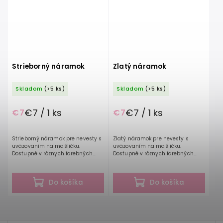
Strieborný náramok
Zlatý náramok
Skladom
(>5 ks)
Skladom
(>5 ks)
€7 / 1 ks
€7 / 1 ks
€7
€7
Strieborný náramok pre nevesty s
Zlatý náramok pre nevesty s
uväzovaním na mašličku.
uväzovaním na mašličku.
Dostupné v rôznych farebných
Dostupné v rôznych farebných
prevedeniach. Neváhajte nás
prevedeniach. Neváhajte nás
kontaktovať emailom alebo
kontaktovať emailom alebo
telefonicky a informujte sa...
telefonicky a informujte sa o
Do košíka
Do košíka
aktuálnych...