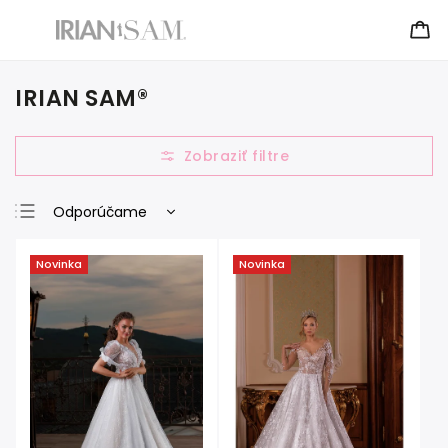
IRIAN SAM®
Odporúčame
Najlacnejšie
Novinka
Novinka
Najdrahšie
Najpredávanejšie
Abecedne