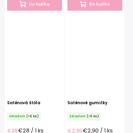
telefonicky a informujte sa o...
telefonicky a...
Do košíka
Do košíka
Saténová štóla
Saténové gumičky
Skladom
(>5 ks)
Skladom
(>5 ks)
€28 / 1 ks
€2,90 / 1 ks
€28
€2,90