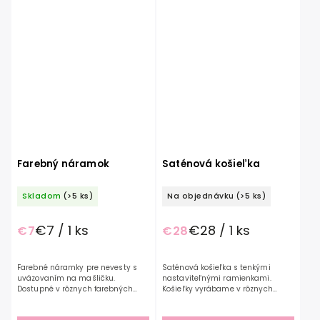
Farebný náramok
Saténová košieľka
Skladom
(>5 ks)
Na objednávku
(>5 ks)
€7 / 1 ks
€28 / 1 ks
€7
€28
Farebné náramky pre nevesty s
Saténová košieľka s tenkými
uväzovaním na mašličku.
nastaviteľnými ramienkami.
Dostupné v rôznych farebných
Košieľky vyrábame v rôznych
prevedeniach. Neváhajte nás
farbách a veľkostiach. Neváhajte
kontaktovať emailom alebo
nás kontaktovať emailom alebo