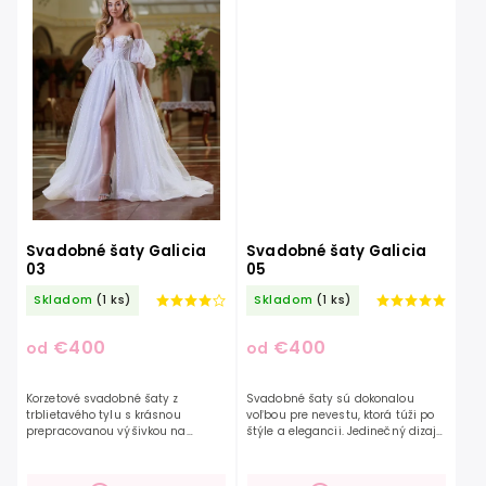
Svadobné šaty Galicia
Svadobné šaty Galicia
03
05
Skladom
(1 ks)
Skladom
(1 ks)
€400
€400
od
od
Korzetové svadobné šaty z
Svadobné šaty sú dokonalou
trblietavého tylu s krásnou
voľbou pre nevestu, ktorá túži po
prepracovanou výšivkou na
štýle a elegancii. Jedinečný dizajn
košíčkoch. Model, ktorý zaujme
týchto šiat vytvára úžasná
každý pohľad. Tieto šaty si Vás
kvetinová čipka. V Kombinácii s
podmania svojou krásou a...
trblietavým...