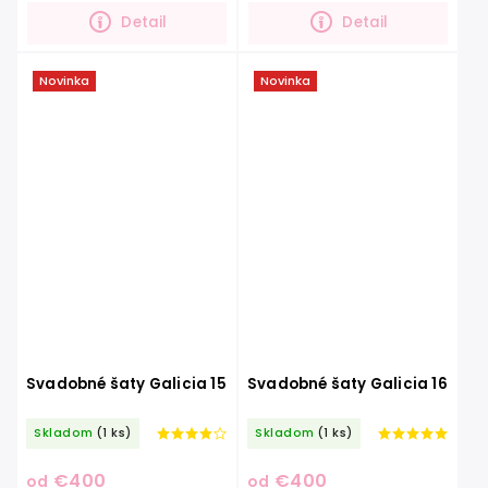
tento model spĺňa...
spolu...
Detail
Detail
Novinka
Novinka
Svadobné šaty Galicia 15
Svadobné šaty Galicia 16
Skladom
(1 ks)
Skladom
(1 ks)
€400
€400
od
od