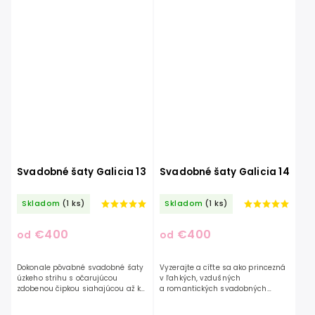
Svadobné šaty Galicia 13
Svadobné šaty Galicia 14
Skladom
(1 ks)
Skladom
(1 ks)
€400
€400
od
od
Dokonale pôvabné svadobné šaty
Vyzerajte a cíťte sa ako princezná
úzkeho strihu s očarujúcou
v ľahkých, vzdušných
zdobenou čipkou siahajúcou až ku
a romantických svadobných
krku. Ak hľadáte kombináciu
šatách. Jemný, kvetinový vzor
hladkej sukne a zdobeného zvršku,
nájdete aj v tejto ľahkej sukni a