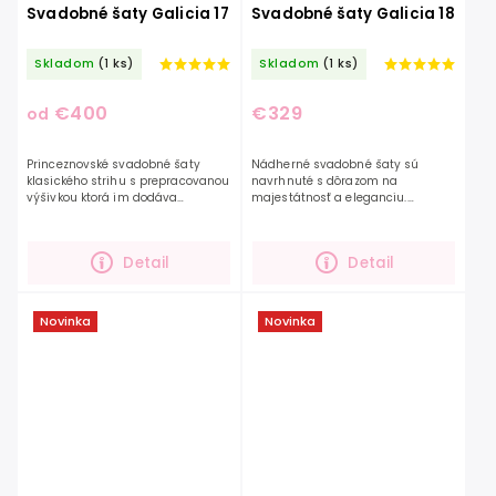
Svadobné šaty Galicia 17
Svadobné šaty Galicia 18
Skladom
(1 ks)
Skladom
(1 ks)
€400
€329
od
Princeznovské svadobné šaty
Nádherné svadobné šaty sú
klasického strihu s prepracovanou
navrhnuté s dôrazom na
výšivkou ktorá im dodáva
majestátnosť a eleganciu.
vznešenosť. Nádherná výšivka
Kvetinová čipka zdobí celé šaty.
nenápadne prechádza dĺžky
Tieto romantické šaty zaujmú
sukne s rázporkom, tak ešte...
odvážnu a sebavedomú...
Detail
Detail
Novinka
Novinka