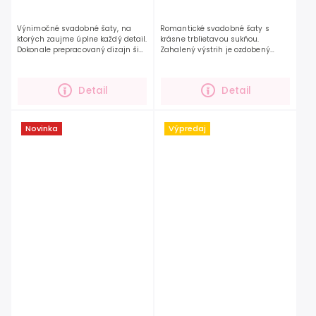
Výnimočné svadobné šaty, na
Romantické svadobné šaty s
ktorých zaujme úplne každý detail.
krásne trblietavou sukňou.
Dokonale prepracovaný dizajn šiat
Zahalený výstrih je ozdobený
odzrkadlí výnimočnosť
nádhernou čipkou. Zvršok je jemne
nevesty. Výnimočná výšivka na
transparentný, čo dodá šatám
zvršku, prechádza jemne...
tajomnosť a zmyselnosť. Šaty sú...
Detail
Detail
Novinka
Výpredaj