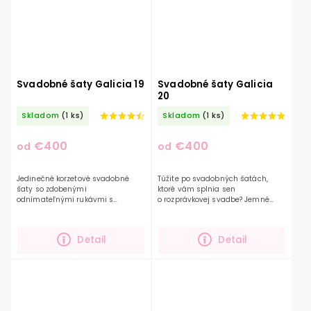
Svadobné šaty Galicia 19
Svadobné šaty Galicia
20
Skladom
(1 ks)
Skladom
(1 ks)
€400
€400
od
od
Jedinečné korzetové svadobné
Túžite po svadobných šatách,
šaty so zdobenými
ktoré vám splnia sen
odnímateľnými rukávmi s
o rozprávkovej svadbe? Jemné
nadýchanou sukňou. Jemne
bodkované tylové rukávy,
transparetný srdiečkový korzet je
zahaľujúce ramená, zdobené
zdobený malými kvietočkami ktoré
čipkou a gombíkmi v kombinácii
Detail
Detail
sú po celej...
so...