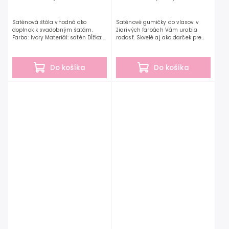
Saténová štóla vhodná ako
Saténové gumičky do vlasov v
doplnok k svadobným šatám.
žiarivých farbách Vám urobia
Farba: Ivory Materiál: satén Dĺžka:
radosť. Skvelé aj ako darček pre
135 cm Šírka: 30 cm
družičky, nevesty a žienky, ktoré sa
chcú ozdobiť. Dostupné v rôznych
farebných...
Do košíka
Do košíka