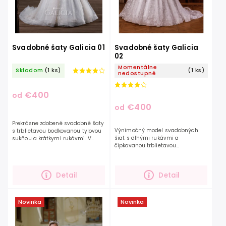
Svadobné šaty Galicia 01
Svadobné šaty Galicia
02
Momentálne
Skladom
(1 ks)
(1 ks)
nedostupné
€400
od
€400
od
Prekrásne zdobené svadobné šaty
Výnimočný model svadobných
s trblietavou bodkovanou tylovou
šiat s dlhými rukávmi a
sukňou a krátkymi rukávmi. V
čipkovanou trblietavou
týchto šatách budete určite
sukňou. Rukávy šiat sú
neprehliadnuteľná, pri každom
transparentné, jemne ozdobené
pohybe vyčarujú...
výšivkou a tiež gombíkmi, čím
Detail
Detail
šaty...
Novinka
Novinka