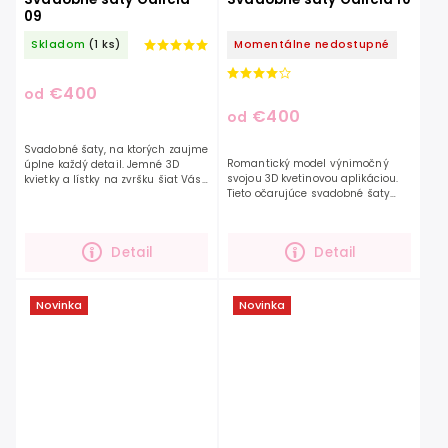
09
Skladom
(1 ks)
Momentálne nedostupné
€400
od
€400
od
Svadobné šaty, na ktorých zaujme
Romantický model výnimočný
úplne každý detail. Jemné 3D
svojou 3D kvetinovou aplikáciou.
kvietky a lístky na zvršku šiat Vás
Tieto očarujúce svadobné šaty
milo prekvapia svojou
zaujmú svojím zdobeným
roztomilosťou. Šaty majú jemné
zvrškom. Dekolt s ”V” výstrihom
tylové rukávy, odhalený...
opticky predĺži postavu. Hlbšie...
Detail
Detail
Novinka
Novinka