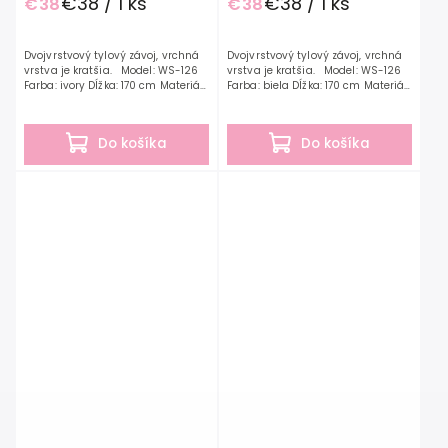
€38 / 1 ks
€38 / 1 ks
€38
€38
Dvojvrstvový tylový závoj, vrchná
Dvojvrstvový tylový závoj, vrchná
vrstva je kratšia. Model: WS-126
vrstva je kratšia. Model: WS-126
Farba: ivory Dĺžka: 170 cm Materiál:
Farba: biela Dĺžka: 170 cm Materiál:
Tyl
Tyl
Do košíka
Do košíka