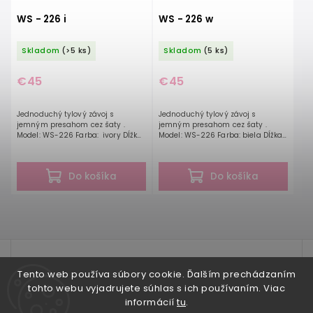
WS - 226 i
WS - 226 w
Skladom
(>5 ks)
Skladom
(5 ks)
€45
€45
Jednoduchý tylový závoj s
Jednoduchý tylový závoj s
jemným presahom cez šaty .
jemným presahom cez šaty .
Model: WS-226 Farba: ivory Dĺžka:
Model: WS-226 Farba: biela Dĺžka:
250 cm Materiál: Tyl
250 cm Materiál: Tyl
Do košíka
Do košíka
test
Tento web používa súbory cookie. Ďalším prechádzaním
tohto webu vyjadrujete súhlas s ich používaním. Viac
informácií
tu
.