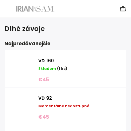
Dlhé závoje
Najpredávanejšie
VD 160
Skladom
(1 ks)
€45
VD 92
Momentálne nedostupné
€45