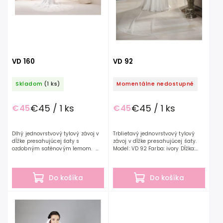
VD 160
VD 92
Skladom
(1 ks)
Momentálne nedostupné
€45 / 1 ks
€45 / 1 ks
€45
€45
Dlhý jednovrstvový tylový závoj v
Trblietavý jednovrstvový tylový
dĺžke presahujúcej šaty s
závoj v dĺžke presahujúcej šaty.
ozdobným saténovým lemom.
Model: VD 92 Farba: ivory Dĺžka:
Model: VD 160 Farba: ivory Dĺžka:
250 cm Materiál: Tyl
300 cm Materiál: Tyl, satén
Do košíka
Do košíka