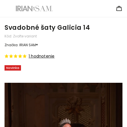
Svadobné šaty Galicia 14
Kód:
Zvoľte variant
Značka:
IRIAN SAM®
1 hodnotenie
Novinka