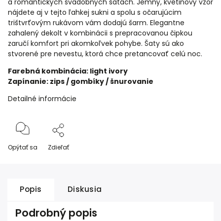
a romantických svadobných šatách. Jemný, kvetinový vzor
nájdete aj v tejto ľahkej sukni a spolu s očarujúcim
trištvrťovým rukávom vám dodajú šarm. Elegantne
zahalený dekolt v kombinácii s prepracovanou čipkou
zaručí komfort pri akomkoľvek pohybe. Šaty sú ako
stvorené pre nevestu, ktorá chce pretancovať celú noc.
Farebná kombinácia: light ivory
Zapínanie: zips / gombíky / šnurovanie
Detailné informácie
Opýtať sa
Zdieľať
Popis
Diskusia
Podrobný popis