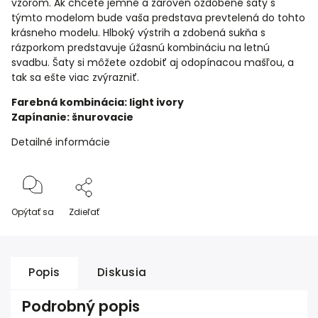
vzorom. Ak chcete jemné a zároveň ozdobené šaty s
týmto modelom bude vaša predstava prevtelená do tohto
krásneho modelu. Hlboký výstrih a zdobená sukňa s
rázporkom predstavuje úžasnú kombináciu na letnú
svadbu. Šaty si môžete ozdobiť aj odopínacou mašľou, a
tak sa ešte viac zvýrazniť.
Farebná kombinácia: light ivory
Zapínanie: šnurovacie
Detailné informácie
Opýtať sa
Zdieľať
Popis
Diskusia
Podrobný popis