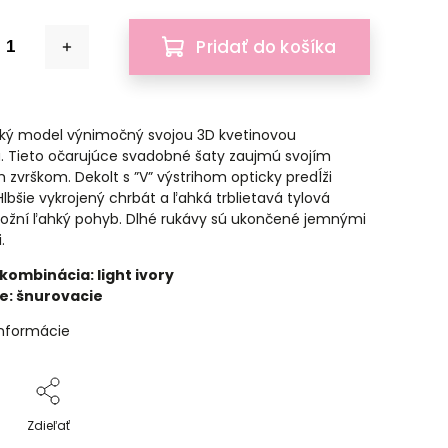
Pridať do košíka
ký model výnimočný svojou 3D kvetinovou
u. Tieto očarujúce svadobné šaty zaujmú svojím
zvrškom. Dekolt s ”V” výstrihom opticky predĺži
lbšie vykrojený chrbát a ľahká trblietavá tylová
žní ľahký pohyb. Dlhé rukávy sú ukončené jemnými
.
kombinácia: light ivory
e: šnurovacie
informácie
Zdieľať