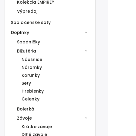
Kolekcia EMPIRE®
Výpredaj
Spoločenské šaty
Doplnky
Spodničky
Bižutéria
Náušnice
Náramky
Korunky
Sety
Hrebienky
Čelenky
Bolerká
Závoje
Krátke závoje
Dlhé závoje