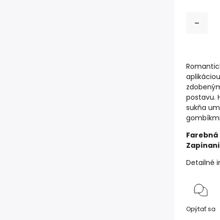
Romantic
aplikácio
zdobeným 
postavu. H
sukňa umo
gombíkmi
Farebná 
Zapínani
Detailné 
Opýtať sa