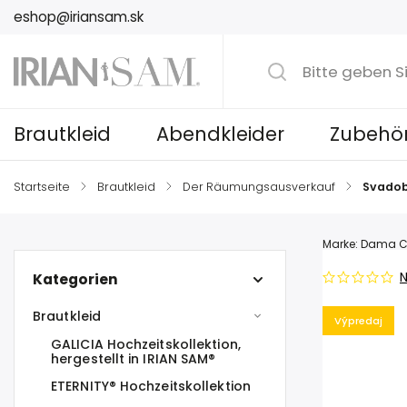
eshop@iriansam.sk
Brautkleid
Abendkleider
Zubehö
Startseite
/
Brautkleid
/
Der Räumungsausverkauf
/
Svadob
Marke:
Dama C
N
Kategorien
Brautkleid
Výpredaj
GALICIA Hochzeitskollektion,
hergestellt in IRIAN SAM®
ETERNITY® Hochzeitskollektion