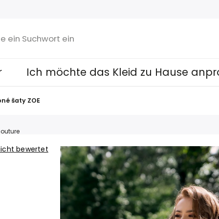
r
Ich möchte das Kleid zu Hause anpr
né šaty ZOE
outure
icht bewertet