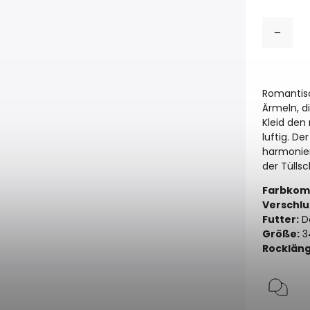
Romantisc
Ärmeln, d
Kleid den
luftig. D
harmonier
der Tülls
Farbkomb
Verschlu
Futter:
Da
Größe:
3
Rockläng