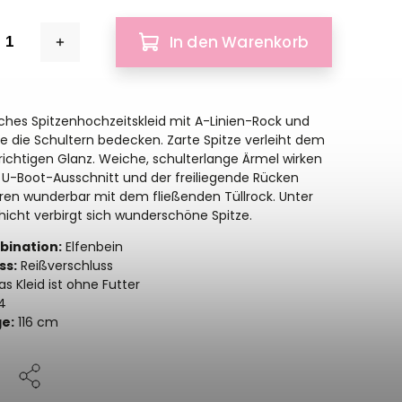
In den Warenkorb
hes Spitzenhochzeitskleid mit A-Linien-Rock und
ie die Schultern bedecken. Zarte Spitze verleiht dem
 richtigen Glanz. Weiche, schulterlange Ärmel wirken
er U-Boot-Ausschnitt und der freiliegende Rücken
en wunderbar mit dem fließenden Tüllrock. Unter
chicht verbirgt sich wunderschöne Spitze.
ination:
Elfenbein
ss:
Reißverschluss
s Kleid ist ohne Futter
4
e:
116 cm