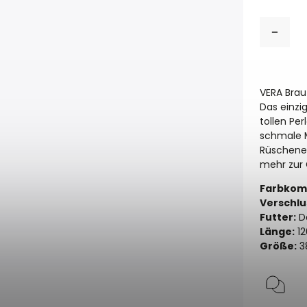
VERA Braut
Das einzi
tollen Pe
schmale M
Rüschenef
mehr zur 
Farbkomb
Verschlu
Futter:
Da
Länge:
12
Größe:
3