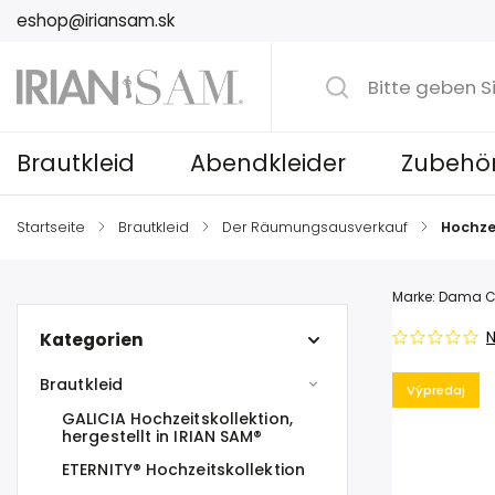
eshop@iriansam.sk
Brautkleid
Abendkleider
Zubehö
Startseite
/
Brautkleid
/
Der Räumungsausverkauf
/
Hochze
Marke:
Dama C
N
Kategorien
Brautkleid
Výpredaj
GALICIA Hochzeitskollektion,
hergestellt in IRIAN SAM®
ETERNITY® Hochzeitskollektion