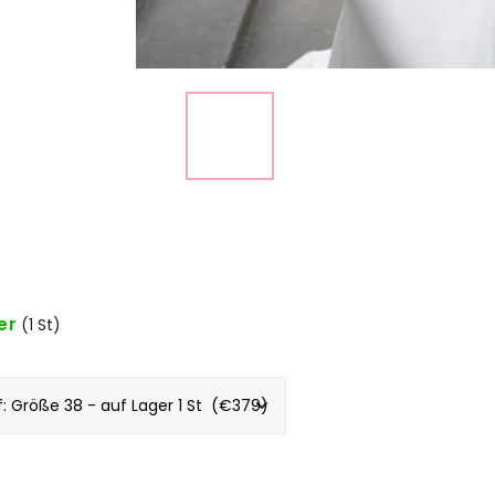
er
(1 St)