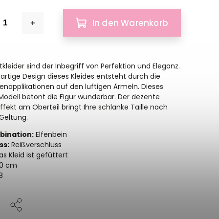
In den Warenkorb
kleider sind der Inbegriff von Perfektion und Eleganz.
gartige Design dieses Kleides entsteht durch die
rlenapplikationen auf den luftigen Ärmeln. Dieses
odell betont die Figur wunderbar. Der dezente
fekt am Oberteil bringt Ihre schlanke Taille noch
Geltung.
ination:
Elfenbein
ss:
Reißverschluss
s Kleid ist gefüttert
0 cm
8