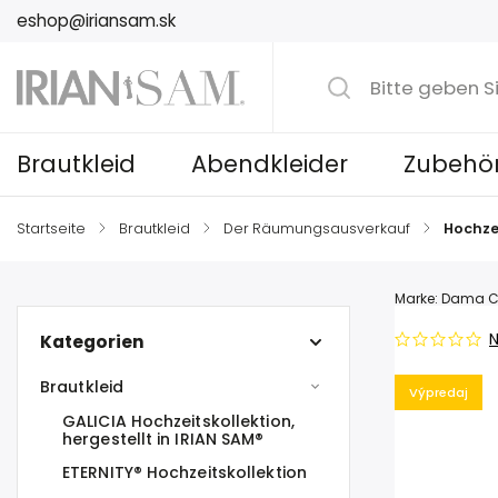
eshop@iriansam.sk
Brautkleid
Abendkleider
Zubehö
Startseite
/
Brautkleid
/
Der Räumungsausverkauf
/
Hochze
Marke:
Dama C
N
Kategorien
Brautkleid
Výpredaj
GALICIA Hochzeitskollektion,
hergestellt in IRIAN SAM®
ETERNITY® Hochzeitskollektion