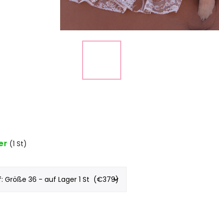
er
(1 St)