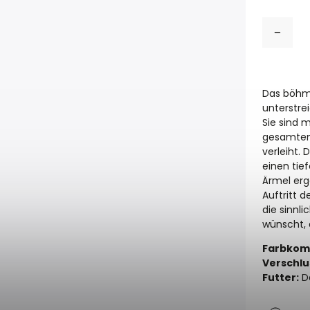
Das böhmi
unterstre
Sie sind m
gesamten 
verleiht.
einen tie
Ärmel erg
Auftritt d
die sinnli
wünscht, 
Farbkomb
Verschlu
Futter:
Da