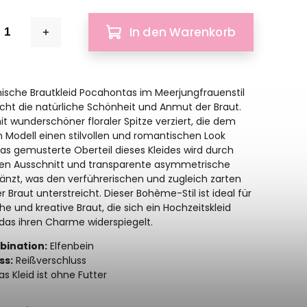
In den Warenkorb
sche Brautkleid Pocahontas im Meerjungfrauenstil
icht die natürliche Schönheit und Anmut der Braut.
it wunderschöner floraler Spitze verziert, die dem
Modell einen stilvollen und romantischen Look
 Das gemusterte Oberteil dieses Kleides wird durch
fen Ausschnitt und transparente asymmetrische
änzt, was den verführerischen und zugleich zarten
er Braut unterstreicht. Dieser Bohème-Stil ist ideal für
che und kreative Braut, die sich ein Hochzeitskleid
das ihren Charme widerspiegelt.
ination:
Elfenbein
ss:
Reißverschluss
s Kleid ist ohne Futter