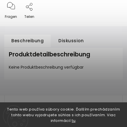
Fragen
Teilen
Beschreibung
Diskussion
Produktdetailbeschreibung
Keine Produktbeschreibung verfügbar
test
Tento web používa súbory cookie. Ďalším prechádzaním
tohto webu vyjadrujete súhlas s ich používaním. Viac
informácií
tu
.