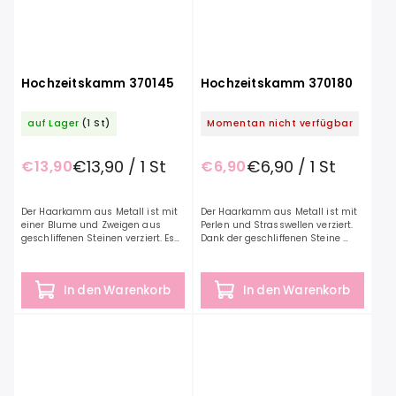
Hochzeitskamm 370145
Hochzeitskamm 370180
auf Lager
(1 St)
Momentan nicht verfügbar
€13,90 / 1 St
€6,90 / 1 St
€13,90
€6,90
Der Haarkamm aus Metall ist mit
Der Haarkamm aus Metall ist mit
einer Blume und Zweigen aus
Perlen und Strasswellen verziert.
geschliffenen Steinen verziert. Es
Dank der geschliffenen Steine ​​
ist ein echter Hingucker, es glänzt
funkelt es ansprechend. Es glänzt
bei jeder festlichen Veranstaltung,
bei jedem festlichen Anlass in
weil es...
einer...
In den Warenkorb
In den Warenkorb