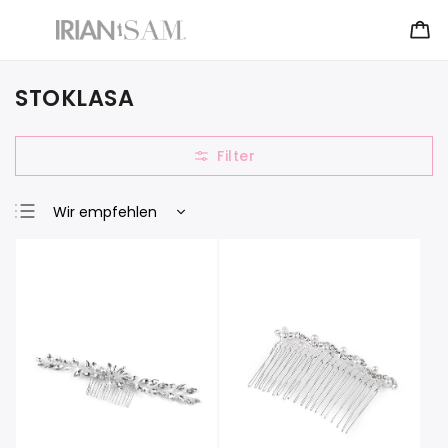
STOKLASA
Wir empfehlen
Günstigste
Teuerste
Meistverkauft
Alphabetisch