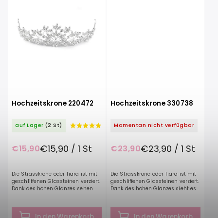
Hochzeitskrone 220472
Hochzeitskrone 330738
auf Lager
(2 St)
Momentan nicht verfügbar
€15,90 / 1 St
€23,90 / 1 St
€15,90
€23,90
Die Strasskrone oder Tiara ist mit
Die Strasskrone oder Tiara ist mit
geschliffenen Glassteinen verziert.
geschliffenen Glassteinen verziert.
Dank des hohen Glanzes sehen
Dank des hohen Glanzes sieht es
sie sehr luxuriös aus.Das Muster
sehr luxuriös aus. Die Krone wird
auf der Krone ist floral und besteht
mit Haarnadeln oder einem Band,
aus...
das Sie...
In den Warenkorb
In den Warenkorb