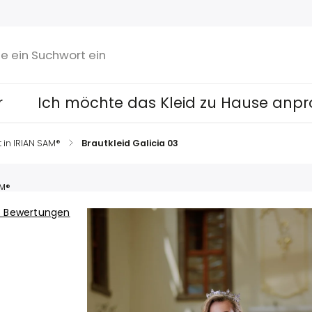
r
Ich möchte das Kleid zu Hause anpr
t in IRIAN SAM®
/
Brautkleid Galicia 03
AM®
8 Bewertungen