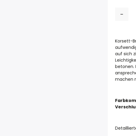
Korsett-B
aufwendige
auf sich z
Leichtigk
betonen. 
anspreche
machen 
Farbkomb
Verschlu
Detaillie