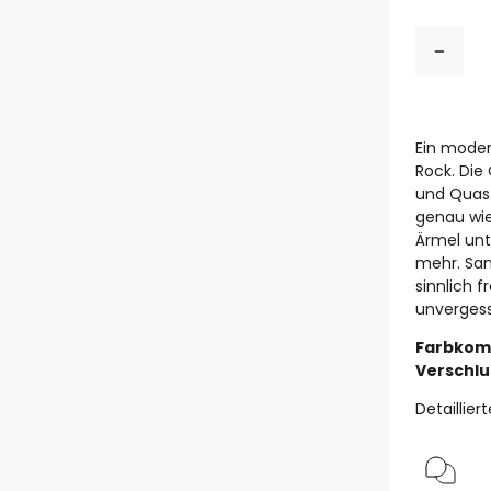
Ein moder
Rock. Die
und Quast
genau wie
Ärmel unt
mehr. San
sinnlich 
unvergess
Farbkomb
Verschlu
Detaillie