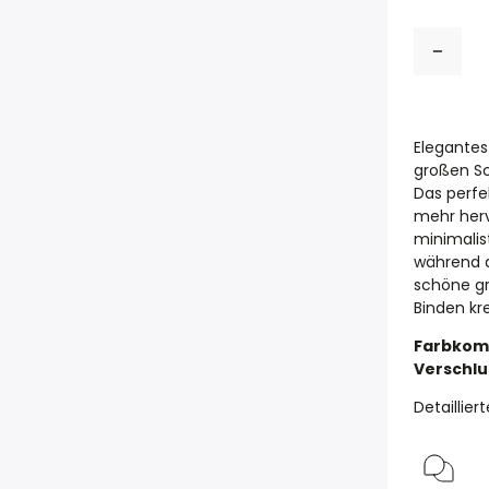
Elegantes
großen Sch
Das perfe
mehr herv
minimalist
während d
schöne gr
Binden kre
Farbkomb
Verschlu
Detaillie