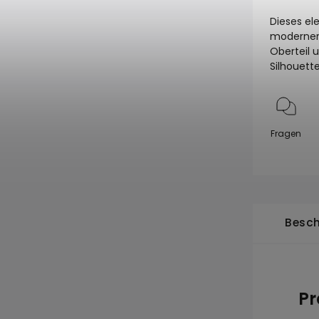
Dieses ele
moderner S
Oberteil 
Silhouette
Fragen
Besch
Pr