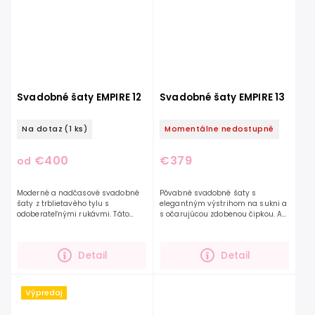
Svadobné šaty EMPIRE 12
Svadobné šaty EMPIRE 13
Na dotaz
(1 ks)
Momentálne nedostupné
€400
€379
od
Moderné a nadčasové svadobné
Pôvabné svadobné šaty s
šaty z trblietavého tylu s
elegantným výstrihom na sukni a
odoberateľnými rukávmi. Táto
s očarujúcou zdobenou čipkou. Ak
vrstvená trblietavá sukňa Vás
hľadáte kombináciu hladkej
určite osloví svojským štýlom a
sukne a zdobeného zvršku, tento
ľahkosťou. Trblietavý tyl...
model spĺňa obidve...
Detail
Detail
Výpredaj