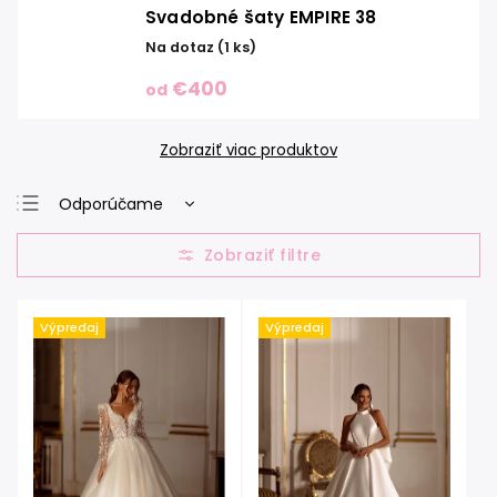
Svadobné šaty EMPIRE 38
Na dotaz
(1 ks)
€400
od
Zobraziť viac produktov
Odporúčame
Najlacnejšie
Najdrahšie
Najpredávanejšie
Výpredaj
Výpredaj
Abecedne