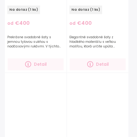
Na dotaz
(1 ks)
Na dotaz
(1 ks)
€400
€400
od
od
Prekrásne svadobné šaty s
Elegantné svadobné šaty z
jemnou tylovou sukňou s
hladkého materiálu s veľkou
nadčasovými rukávmi. V týchto
mašľou, ktorá určite upúta
šatách budete určite
pozornosť. Dokonale šaty ešte viac
neprehliadnuteľná, 3D kvietky a
zvýraznia vašu krásu a osobnosť.
srdiečka zdobia srdiečkový korzet
Mašľa je odnímateľná,...
Detail
Detail
šiat....