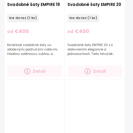
Svadobné šaty EMPIRE 19
Svadobné šaty EMPIRE 20
Na dotaz
(1 ks)
Na dotaz
(1 ks)
€400
€400
od
od
Korzetové svadobné šaty so
Svadobné šaty EMPIRE 20 sú
zdobenými padnutými rukávmi,
stelesnením elegancie a
hladkou saténovou sukňou a
jednoduchosti. Tieto ľahučké
rázporkom. Zvýraznený korzet je
šifónové šaty spolu s nádherne
zdobený vyšívanými lístočkami a
riaseným zvrškom a hlbokým V-
jemnými korálikmi. Tento...
výstrihom ešte viac predĺžia...
Detail
Detail