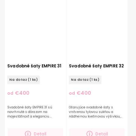
Svadobné šaty EMPIRE 31
Svadobné šaty EMPIRE 32
Na dotaz
(1 ks)
Na dotaz
(1 ks)
€400
€400
od
od
Svadobné šaty EMPIRE 31 sú
Očarujúce svadobné šaty s
navrhnuté s dôrazom na
vrstvenou tylovou sukňou a
majestátnosť a eleganciu.
nádhernou kvetinovou výšivkou,
Kvetinová čipka zdobí celé šaty.
ktorá zdobí celý zvršok a tiež
Tieto romantické šaty zaujmú
balónové rukávy. Ručná trblietavá
odvážnu a sebavedomú...
výšivka vynikne na...
Detail
Detail