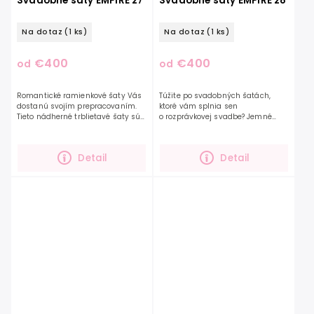
Svadobné šaty EMPIRE 27
Svadobné šaty EMPIRE 28
Na dotaz
(1 ks)
Na dotaz
(1 ks)
€400
€400
od
od
Romantické ramienkové šaty Vás
Túžite po svadobných šatách,
dostanú svojím prepracovaním.
ktoré vám splnia sen
Tieto nádherné trblietavé šaty sú
o rozprávkovej svadbe? Jemné
ešte viac zvýraznené jemnou
tylové rukávy, zahaľujúce ramená,
výšivkou a 3D kvetmi, ktoré
zdobené čipkou v kombinácii so
siahajú od ramienok a...
zdobeným korzetom...
Detail
Detail