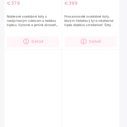
€379
€399
Noblesné svadobné šaty s
Princeznovské svadobné šaty,
nadýchaným rukávom a hebkou
ktorým trblietavý tyl a nádherná
čipkou. Výrazné a jemné zároveň,
čipka dodáva vznešenosť. Šaty
šaty do ktorých sa určite
Empire 07 sú výnimočné svojou
zamilujete. Ak hľadáte model,
ľahkosťou a zároveň krásnym
ktorý Vám zahalí dekolt a...
prepracovaným zvrškom....
Detail
Detail