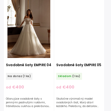
Svadobné šaty EMPIRE 04
Svadobné šaty EMPIRE 05
Na dotaz
(1 ks)
Skladom
(1 ks)
€400
€400
od
od
Očarujúce svadobné šaty s
Skutočne výnimočný model
jemnými padnutými rukávmi,
svadobných šiat, ktorý očarí
trblietavou sukňou a prekrásnou
každého. Prekrásny, do detailov
čipkou. Šaty sú zdobené výšivkou,
prepracovaný čipkovaný korzet s