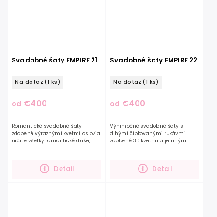
Svadobné šaty EMPIRE 21
Svadobné šaty EMPIRE 22
Na dotaz
(1 ks)
Na dotaz
(1 ks)
€400
€400
od
od
Romantické svadobné šaty
Výnimočné svadobné šaty s
zdobené výraznými kvetmi oslovia
dlhými čipkovanými rukávmi,
určite všetky romantické duše,
zdobené 3D kvetmi a jemnými
ktoré túžia po ľahkých jemných
korálikmi, ktorých kvetinový vzor je
šatách. Tieto ľahučké šifónové
po celej dĺžke rukávov a zvršku.
šaty zdobia odnímateľné...
Tento výrazný model si...
Detail
Detail