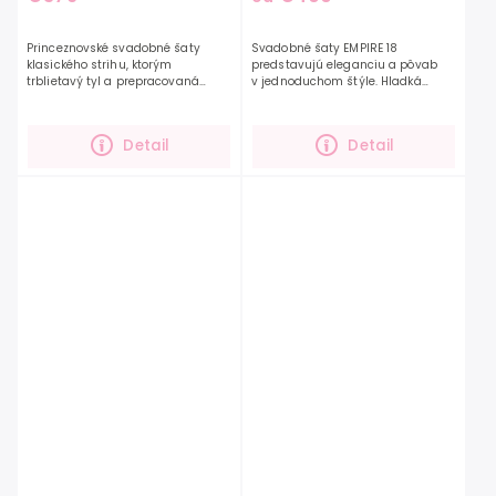
Princeznovské svadobné šaty
Svadobné šaty EMPIRE 18
klasického strihu, ktorým
predstavujú eleganciu a pôvab
trblietavý tyl a prepracovaná
v jednoduchom štýle. Hladká
výšivka dodáva vznešenosť. Šaty
šifónová látka spolu s nádherne
EMPIRE 17 majú decentne zahalený
riaseným zvrškom a dlhými
dekolt a tak budete mať...
rukávmi, ktoré sú...
Detail
Detail