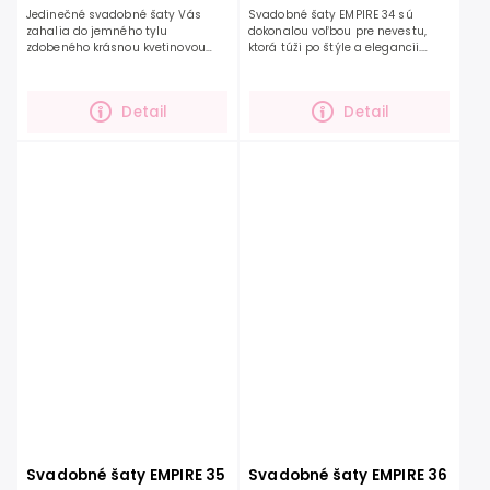
Jedinečné svadobné šaty Vás
Svadobné šaty EMPIRE 34 sú
zahalia do jemného tylu
dokonalou voľbou pre nevestu,
zdobeného krásnou kvetinovou
ktorá túži po štýle a elegancii.
čipkou, ktorá lemuje výstrih na
Jedinečný dizajn týchto šiat
celých šatách. Zahalený chrbát je
vytvára úžasná kvetinová čipka,
ozdobený perleťovými gombíkmi....
ktorá sa jemne...
Detail
Detail
Svadobné šaty EMPIRE 35
Svadobné šaty EMPIRE 36