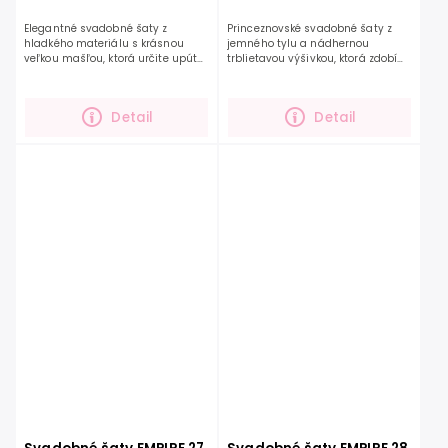
Elegantné svadobné šaty z
Princeznovské svadobné šaty z
hladkého materiálu s krásnou
jemného tylu a nádhernou
veľkou mašľou, ktorá určite upúta
trblietavou výšivkou, ktorá zdobí
pozornosť. Dokonale šaty ešte viac
celý zvršok, rukávy a prechádza až
zvýraznia vašu krásu a osobnosť.
do dĺžky sukne. Tieto šaty
Tento model je...
prepracované do detailov...
Detail
Detail