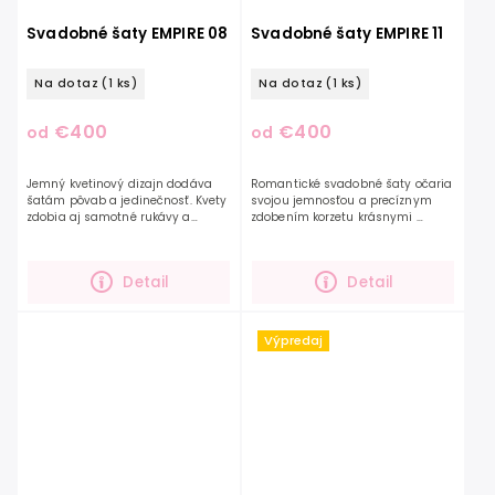
Svadobné šaty EMPIRE 08
Svadobné šaty EMPIRE 11
Na dotaz
(1 ks)
Na dotaz
(1 ks)
€400
€400
od
od
Jemný kvetinový dizajn dodáva
Romantické svadobné šaty očaria
šatám pôvab a jedinečnosť. Kvety
svojou jemnosťou a precíznym
zdobia aj samotné rukávy a
zdobením korzetu krásnymi
jemne pokračujú na sukni, ktorá je
listami v tvare sŕdc. Padavé
krásne trblietavá a tak ešte viac
ramienka sú zdobené taktiež touto
vynikne tento...
krásnou aplikáciou....
Detail
Detail
Výpredaj