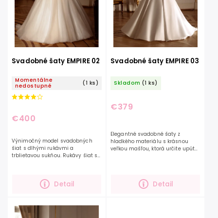
Svadobné šaty EMPIRE 02
Svadobné šaty EMPIRE 03
Momentálne
(1 ks)
Skladom
(1 ks)
nedostupné
€379
€400
Elegantné svadobné šaty z
Výnimočný model svadobných
hladkého materiálu s krásnou
šiat s dlhými rukávmi a
veľkou mašľou, ktorá určite upúta
trblietavou sukňou. Rukávy šiat sú
pozornosť. Dokonale šaty ešte viac
ozdobené výšivkou a tiež
zvýraznia vašu krásu a osobnosť.
gombíkmi, čím šaty pôsobia
Mašľa je...
elegantne. Šaty krásne zvýraznia...
Detail
Detail