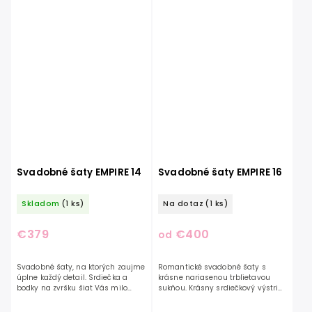
Svadobné šaty EMPIRE 14
Svadobné šaty EMPIRE 16
Skladom
(1 ks)
Na dotaz
(1 ks)
€379
€400
od
Svadobné šaty, na ktorých zaujme
Romantické svadobné šaty s
úplne každý detail. Srdiečka a
krásne nariasenou trblietavou
bodky na zvršku šiat Vás milo
sukňou. Krásny srdiečkový výstrih
prekvapia svojou roztomilosťou.
je ozdobený perličkami. Šaty sú
Šaty majú jemné tylové rukávy,
na chrbte ozdobené mašľou, ktorá