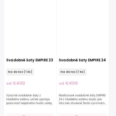
Svadobné šaty EMPIRE 23
Svadobné šaty EMPIRE 24
Na dotaz
(1 ks)
Na dotaz
(1 ks)
€400
€400
od
od
Výrazné svadobné šaty z
Nadčasové svadobné šaty EMPIRE
hladkého saténu určite upútajú
24 z hladkého saténu budú pre
pozornosť nejedného hosťa vašej
Vás ako stvorené.Tento výnimočný
svadby. Svoju eleganciu
model na ramienka je
podčiarknete výraznými
nadčasovým kúskom. Ich krásu
riasenými rukávmi a ručne
zvýrazní ručne šité zdobenie...