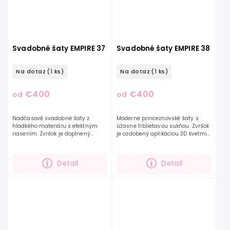
Svadobné šaty EMPIRE 37
Svadobné šaty EMPIRE 38
Na dotaz
(1 ks)
Na dotaz
(1 ks)
€400
€400
od
od
Nadčasové svadobné šaty z
Moderné princeznovské šaty s
hladkého materiálu s efektným
úžasne trblietavou sukňou. Zvršok
riasením. Zvršok je doplnený
je ozdobený aplikáciou 3D kvetmi
jemnými trblietavými korálikmi.
a strapcami. Tento detail je
Padnuté rukávy sú príjemným
výnimočný, tak ako budúca
spôsobom ako tieto šaty ešte...
nevesta, ktorá sa pre nich...
Detail
Detail