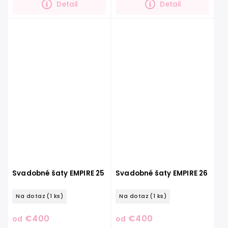
Detail
Detail
zdobenou výšivkou...
Svadobné šaty EMPIRE 25
Svadobné šaty EMPIRE 26
Na dotaz
(1 ks)
Na dotaz
(1 ks)
€400
€400
od
od