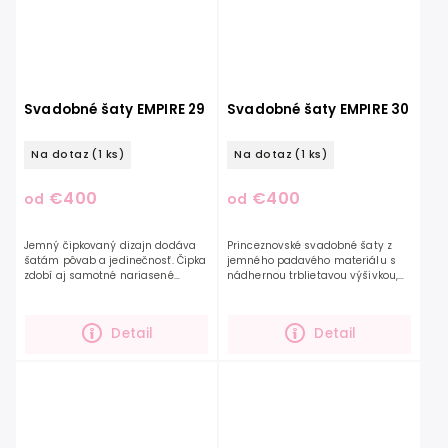
Svadobné šaty EMPIRE 29
Svadobné šaty EMPIRE 30
Na dotaz
(1 ks)
Na dotaz
(1 ks)
€400
€400
od
od
Jemný čipkovaný dizajn dodáva
Princeznovské svadobné šaty z
šatám pôvab a jedinečnosť. Čipka
jemného padavého materiálu s
zdobí aj samotné nariasené
nádhernou trblietavou výšivkou,
rukávy a zvršok šiat, ktorý je
ktorá zdobí celý zvršok a tiež
opticky ukončený vyšívaným
balónové rukávy. Tento model si
opaskom v podobe...
viete prizdobiť...
Detail
Detail