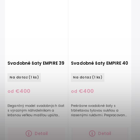
Svadobné šaty EMPIRE 39
Svadobné šaty EMPIRE 40
Na dotaz
(1 ks)
Na dotaz
(1 ks)
€400
€400
od
od
Elegantný model svadobných šiat
Prekrásne svadobné šaty s
s výrazným náhrdelníkom a
trblietavou tylovou sukňou a
krásnou veľkou mašľou upúta
riasenými rukávmi. Prepracovaný
pohľad na budúcu nevestu. Čisté
korzet spolu s ručne všitými
línie a nadčasovosť podčiarkuje
korálikmi na jemne riasenom tyle
hladká áčková sukňa...
ešte viac zvýraznia...
Detail
Detail