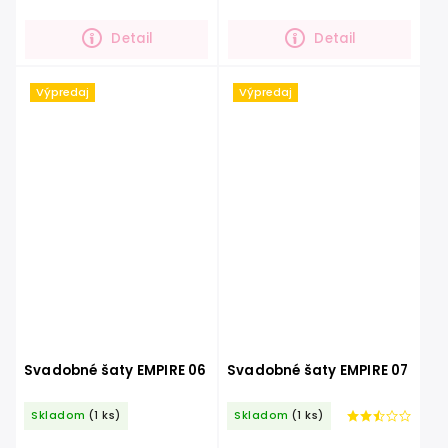
ktorá podčiarkne krásu šiat. Tento
výraznými rukávmi a trblietavou
ľahučký model si...
sukňou. V tomto kúsku...
Detail
Detail
Výpredaj
Výpredaj
Svadobné šaty EMPIRE 06
Svadobné šaty EMPIRE 07
Skladom
(1 ks)
Skladom
(1 ks)