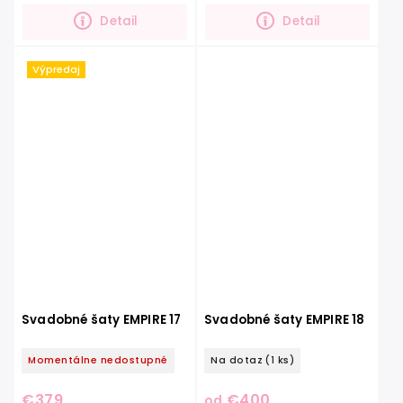
odhalený chrbát a...
doplní romantický...
Detail
Detail
Výpredaj
Svadobné šaty EMPIRE 17
Svadobné šaty EMPIRE 18
Momentálne nedostupné
Na dotaz
(1 ks)
€379
€400
od