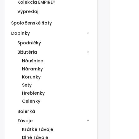
Kolekcia EMPIRE®
Výpredaj
Spoločenské šaty
Doplnky
Spodničky
Bižutéria
Náušnice
Náramky
Korunky
Sety
Hrebienky
Čelenky
Bolerká
Závoje
Krátke závoje
Dlhé závoje