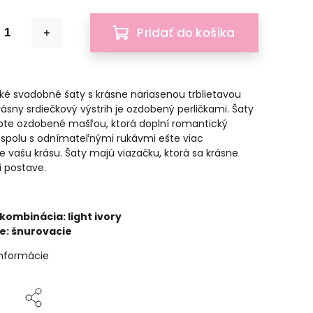
Pridať do košíka
é svadobné šaty s krásne nariasenou trblietavou
rásny srdiečkový výstrih je ozdobený perličkami. Šaty
bte ozdobené mašľou, ktorá doplní romantický
spolu s odnímateľnými rukávmi ešte viac
e vašu krásu. Šaty majú viazačku, ktorá sa krásne
í postave.
kombinácia: light ivory
e: šnurovacie
informácie