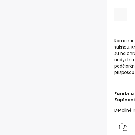
Romantick
sukňou. K
sú na chr
nádych a 
podčiarkn
prispôsob
Farebná 
Zapínani
Detailné 