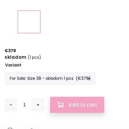
€379
skladom
(1 pcs)
Variant
Add to cart