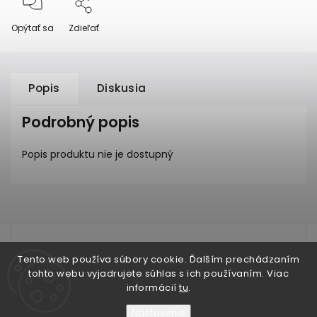
Opýtať sa
Zdieľať
Popis
Diskusia
Podrobný popis
Popis produktu nie je dostupný
test
Tento web používa súbory cookie. Ďalším prechádzaním
tohto webu vyjadrujete súhlas s ich používaním. Viac
informácií
tu
.
Nastavenie