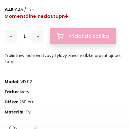
€45
€45 / 1 ks
Momentálne nedostupné
Pridať do košíka
Trblietavý jednovrstvový tylový závoj v dĺžke presahujúcej
šaty.
Model:
VD 92
Farba:
ivory
Dĺžka:
250 cm
Materiál:
Tyl