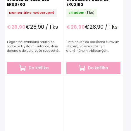
ER007RG
ER021RG
Momentálne nedostupné
Skladom
(1 ks)
€28,90 / 1 ks
€28,90 / 1 ks
€28,90
€28,90
Elegantné svadobné náušnice
Tieto náušnice pozlátené ružovým
zdobené kryštálmi zirkónov, ktoré
zlatom, tvorené úžasným
dokonalo doladia vaše svadobné
aranžmánom trblietavých
ale aj spoločenské šaty.
kubických zirkónov, oslnia vo
Svadobné náušnice z kolekcie
výnimočný deň. Dĺžka náušníc:
G.Westerleigh sú...
2,7 cm Farba: rosegold...
Do košíka
Do košíka