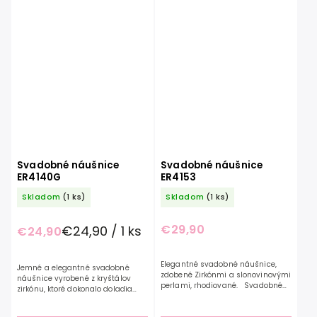
Svadobné náušnice
Svadobné náušnice
ER4140G
ER4153
Skladom
(1 ks)
Skladom
(1 ks)
€29,90
€24,90 / 1 ks
€24,90
Elegantné svadobné náušnice,
Jemné a elegantné svadobné
zdobené Zirkónmi a slonovinovými
náušnice vyrobené z kryštálov
perlami, rhodiované. Svadobné
zirkónu, ktoré dokonalo doladia
náušnice z kolekcie G.Westerleigh
vaše svadobné ale aj spoločenské
sú starostlivo ručne vyrobené z
šaty. Svadobné náušnice z