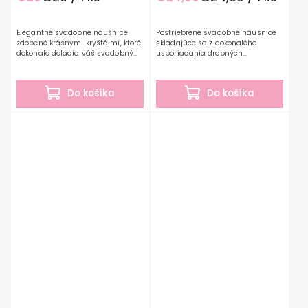
Elegantné svadobné náušnice
Postriebrené svadobné náušnice
zdobené krásnymi kryštálmi, ktoré
skladajúce sa z dokonalého
dokonalo doladia váš svadobný
usporiadania drobných
alebo spoločenský outfit.
zirkónových kamienkov oslnia vo
Svadobné náušnice z kolekcie
váš výnimočný deň. Svadobné
G.Westerleigh sú starostlivo...
náušnice z kolekcie G.Westerleigh
Do košíka
Do košíka
sú...