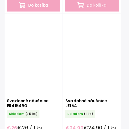
najlepších...
kolekcie...
Do košíka
Do košíka
Svadobné náušnice
Svadobné náušnice
ER4154RG
JE154
Skladom
(>5 ks)
Skladom
(1 ks)
€26 / 1 ks
€24,90 / 1 ks
€26
€24,90