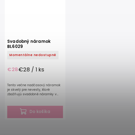
Svadobný náramok
BL6029
Momentálne nedostupné
€28 / 1 ks
€28
Tento večne nadčasový náramok
je skvelý pre nevesty, ktoré
zbožňujú svadobné náramky v
elegantnom štýle. Rozmery
náramku: 16,5 (+5,0) x 1,3 cm
Do košíka