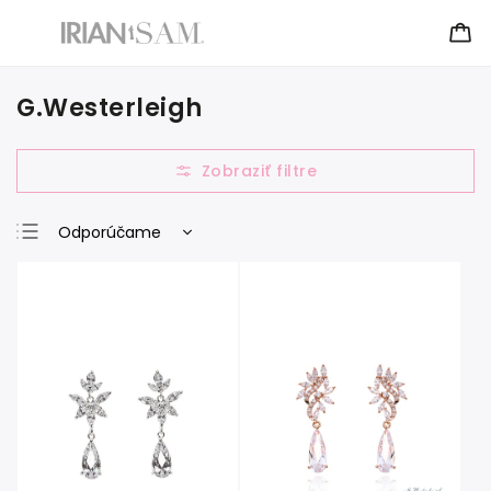
G.Westerleigh
Odporúčame
Najlacnejšie
Najdrahšie
Najpredávanejšie
Abecedne