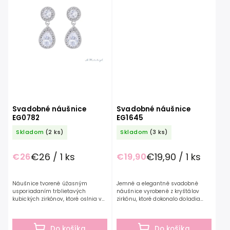
Svadobné náušnice
Svadobné náušnice
EG0782
EG1645
Skladom
(2 ks)
Skladom
(3 ks)
€26 / 1 ks
€19,90 / 1 ks
€26
€19,90
Náušnice tvorené úžasným
Jemné a elegantné svadobné
usporiadaním trblietavých
náušnice vyrobené z kryštálov
kubických zirkónov, ktoré oslnia vo
zirkónu, ktoré dokonalo doladia
výnimočný deň. Svadobné
vaše svadobné ale aj spoločenské
náušnice z kolekcie G.Westerleigh
šaty. Svadobné náušnice z
sú starostlivo ručne...
kolekcie...
Do košíka
Do košíka