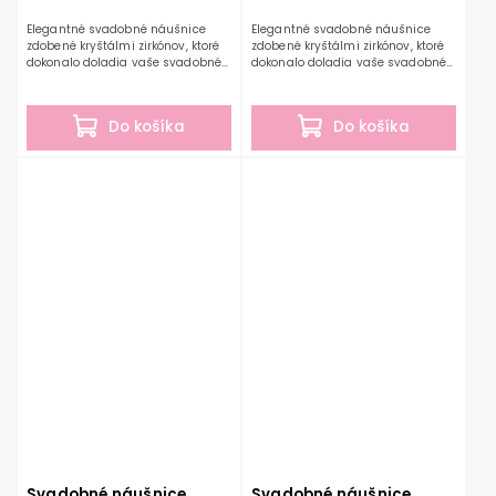
Elegantné svadobné náušnice
Elegantné svadobné náušnice
zdobené kryštálmi zirkónov, ktoré
zdobené kryštálmi zirkónov, ktoré
dokonalo doladia vaše svadobné
dokonalo doladia vaše svadobné
ale aj spoločenské šaty.
ale aj spoločenské šaty.
Svadobné náušnice z kolekcie
Svadobné náušnice z kolekcie
G.Westerleigh sú...
G.Westerleigh sú...
Do košíka
Do košíka
Svadobné náušnice
Svadobné náušnice