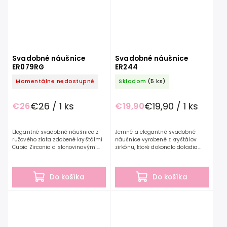
Svadobné náušnice
Svadobné náušnice
ER079RG
ER244
Momentálne nedostupné
Skladom
(5 ks)
€26 / 1 ks
€19,90 / 1 ks
€26
€19,90
Elegantné svadobné náušnice z
Jemné a elegantné svadobné
ružového zlata zdobené kryštálmi
náušnice vyrobené z kryštálov
Cubic Zirconia a slonovinovými
zirkónu, ktoré dokonalo doladia
perlami. Svadobné náušnice z
vaše svadobné ale aj spoločenské
kolekcie G.Westerleigh sú
šaty. Svadobné náušnice z
starostlivo ručne vyrobené...
kolekcie...
Do košíka
Do košíka