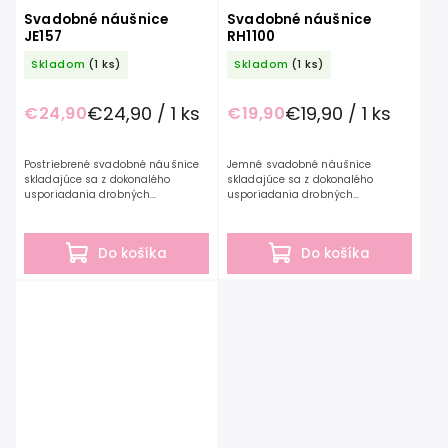
Svadobné náušnice
Svadobné náušnice
JE157
RH1100
Skladom
(1 ks)
Skladom
(1 ks)
€24,90 / 1 ks
€19,90 / 1 ks
€24,90
€19,90
Postriebrené svadobné náušnice
Jemné svadobné náušnice
skladajúce sa z dokonalého
skladajúce sa z dokonalého
usporiadania drobných
usporiadania drobných
zirkónových kamienkov oslnia vo
zirkónových kamienkov.
váš výnimočný deň. Svadobné
Svadobné náušnice z kolekcie
náušnice z kolekcie...
G.Westerleigh sú starostlivo
Do košíka
Do košíka
ručne...