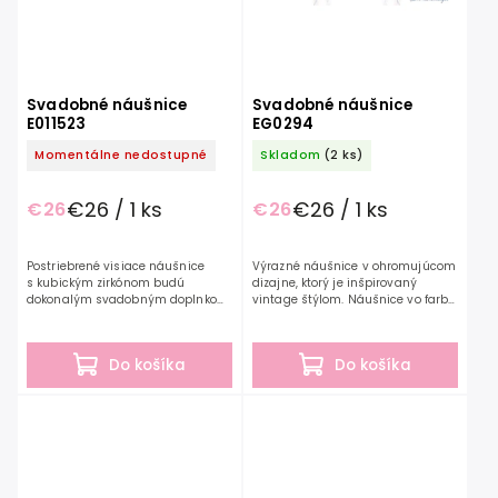
Svadobné náušnice
Svadobné náušnice
E011523
EG0294
Momentálne nedostupné
Skladom
(2 ks)
€26 / 1 ks
€26 / 1 ks
€26
€26
Postriebrené visiace náušnice
Výrazné náušnice v ohromujúcom
s kubickým zirkónom budú
dizajne, ktorý je inšpirovaný
dokonalým svadobným doplnkom.
vintage štýlom. Náušnice vo farbe
Dizajn v tvare slzy je zvýraznený
rosegold sú zdobené kubickými
zirkónmi, vďaka ktorým je set
zirkónmi. Svadobné náušnice z
oslňujúci...
kolekcie...
Do košíka
Do košíka