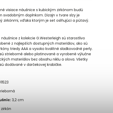
ené visiace náušnice s kubickým zirkónom budú
 svadobným doplnkom. Dizajn v tvare slzy je
ý zirkónmi, vďaka ktorým je set oslňujúci a pútavý.
náušnice z kolekcie G.Westerleigh sú starostlivo
obené z najlepších dostupných materiálov, ako sú
irkóny triedy AAA a vysoko kvalitné sladkovodné perly.
sú strieborné alebo platinované a vyrobené výlučne
ických materiálov bez obsahu niklu a olova. Všetky
sú dodávané v darčekovej krabičke.
11523
rieborná
ušníc:
3,2 cm
zirkón