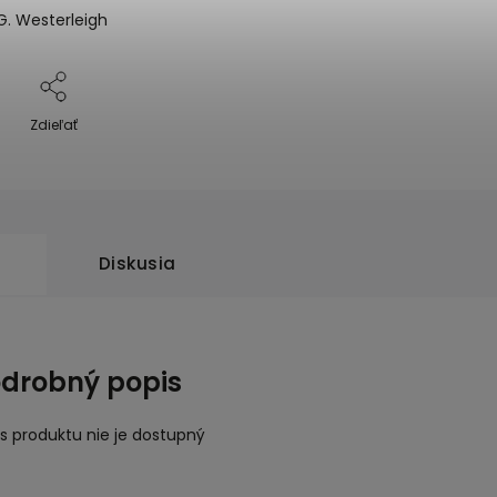
. Westerleigh
Zdieľať
Diskusia
drobný popis
s produktu nie je dostupný