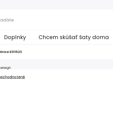
Doplnky
Chcem skúšať šaty doma
nice E011523
erleigh
Neohodnotené