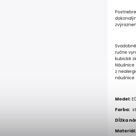
Postriebr
dokonalým
zvýraznen
Svadobné 
ručne vyr
kubické z
Náušnice 
z nealerg
náušnice 
Model:
E0
Farba:
st
Dĺžka ná
Materiál: