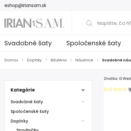
eshop@iriansam.sk
Svadobné šaty
Spoločenské šaty
Domov
/
Doplnky
/
Bižutéria
/
Náušnice
/
Svadobné náuš
Značka:
G.West
Kategórie
Svadobné šaty
Spoločenské šaty
Doplnky
Spodničky