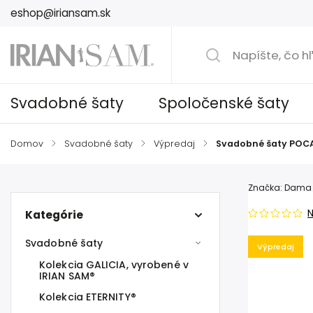
eshop@iriansam.sk
Svadobné šaty
Spoločenské šaty
Domov
/
Svadobné šaty
/
Výpredaj
/
Svadobné šaty PO
Značka:
Dama 
Kategórie
Svadobné šaty
Výpredaj
Kolekcia GALICIA, vyrobené v
IRIAN SAM®
Kolekcia ETERNITY®