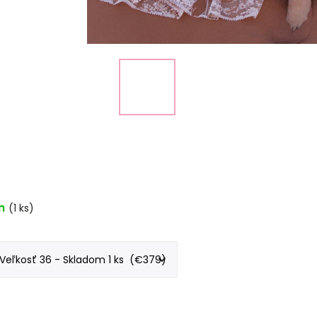
m
(1 ks)