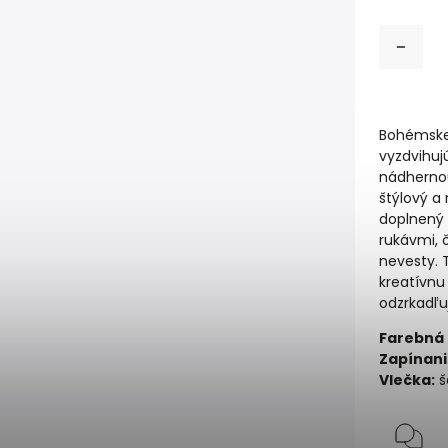
Bohémske
vyzdvihuj
nádherno
štýlový a 
doplnený 
rukávmi, 
nevesty. 
kreatívnu
odzrkadľu
Farebná 
Zapínani
Vlečka:
š