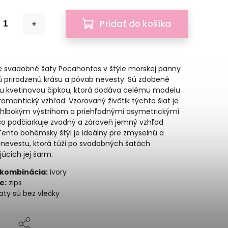
Pridať do košíka
 svadobné šaty Pocahontas v štýle morskej panny
ú prirodzenú krásu a pôvab nevesty. Sú zdobené
u kvetinovou čipkou, ktorá dodáva celému modelu
romantický vzhľad. Vzorovaný živôtik týchto šiat je
hlbokým výstrihom a priehľadnými asymetrickými
čo podčiarkuje zvodný a zároveň jemný vzhľad
Tento bohémsky štýl je ideálny pre zmyselnú a
 nevestu, ktorá túži po svadobných šatách
júcich jej šarm.
kombinácia:
ivory
e:
zips
aty sú bez vlečky