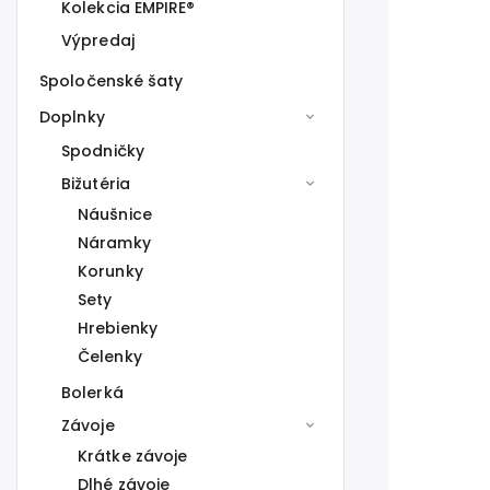
Kolekcia EMPIRE®
Výpredaj
Spoločenské šaty
Doplnky
Spodničky
Bižutéria
Náušnice
Náramky
Korunky
Sety
Hrebienky
Čelenky
Bolerká
Závoje
Krátke závoje
Dlhé závoje