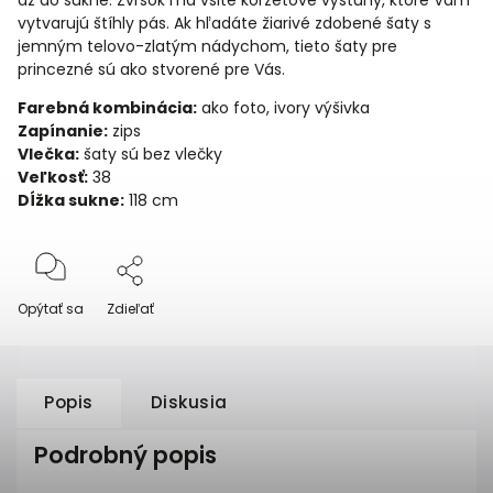
až do sukne. Zvršok má všité korzetové výstuhy, ktoré Vám
vytvarujú štíhly pás. Ak hľadáte žiarivé zdobené šaty s
jemným telovo-zlatým nádychom, tieto šaty pre
princezné sú ako stvorené pre Vás.
Farebná kombinácia:
ako foto, ivory výšivka
Zapínanie:
zips
Vlečka:
šaty sú bez vlečky
Veľkosť:
38
Dĺžka sukne:
118 cm
Opýtať sa
Zdieľať
Popis
Diskusia
Podrobný popis