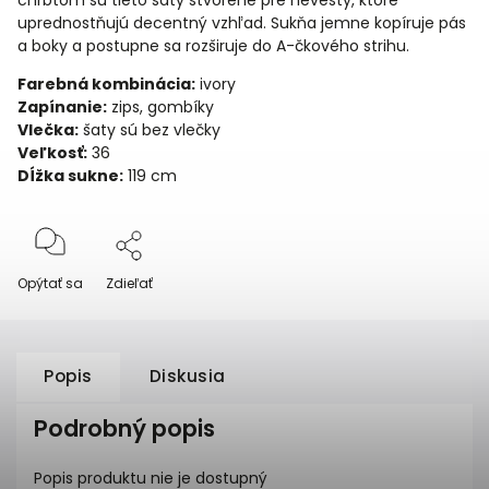
chrbtom sú tieto šaty stvorené pre nevesty, ktoré
uprednostňujú decentný vzhľad. Sukňa jemne kopíruje pás
a boky a postupne sa rozširuje do A-čkového strihu.
Farebná kombinácia:
ivory
Zapínanie:
zips, gombíky
Vlečka:
šaty sú bez vlečky
Veľkosť:
36
Dĺžka sukne:
119 cm
Opýtať sa
Zdieľať
Popis
Diskusia
Podrobný popis
Popis produktu nie je dostupný