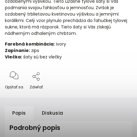
ozdobenými výšivkou. Tieto úžasné tylové šaty si Vás
podmania svojou ľahkosťou a jemnosťou. Zvršok je
ozdobený trblietavou kvetinovou výšivkou a jemnými
korálikmi. Celý vzor plynulo prechádza do ľahučkej tylovej
sukne, ktorá má rázporok. Tieto šaty si Vás získajú
nádherným odhaleným chrbtom.
Farebná kombinácia:
ivory
Zapínanie:
zips
Vlečka:
šaty sú bez vlečky
Opýtať sa
Zdieľať
Popis
Diskusia
Podrobný popis