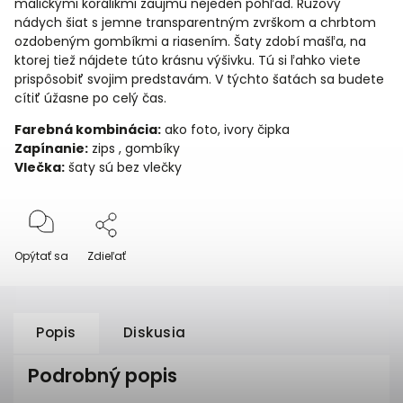
maličkými korálikmi zaujmú nejeden pohľad. Ružový
nádych šiat s jemne transparentným zvrškom a chrbtom
ozdobeným gombíkmi a riasením. Šaty zdobí mašľa, na
ktorej tiež nájdete túto krásnu výšivku. Tú si ľahko viete
prispôsobiť svojim predstavám. V týchto šatách sa budete
cítiť úžasne po celý čas.
Farebná kombinácia:
ako foto, ivory čipka
Zapínanie:
zips , gombíky
Vlečka:
šaty sú bez vlečky
Opýtať sa
Zdieľať
Popis
Diskusia
Podrobný popis