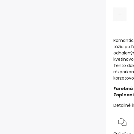
Romantick
túžia po 
odhalený
kvetinovou
Tento dok
rázporkom
korzetovo
Farebná 
Zapínani
Detailné 
Opýtať sa