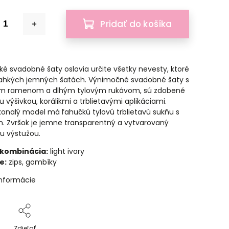
Pridať do košíka
é svadobné šaty oslovia určite všetky nevesty, ktoré
ľahkých jemných šatách. Výnimočné svadobné šaty s
m ramenom a dlhým tylovým rukávom, sú zdobené
 výšivkou, korálikmi a trblietavými aplikáciami.
onalý model má ľahučkú tylovú trblietavú sukňu s
. Zvršok je jemne transparentný a vytvarovaný
u výstužou.
kombinácia:
light ivory
e:
zips, gombíky
informácie
Zdieľať