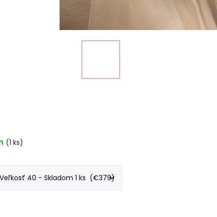
m
(1 ks)