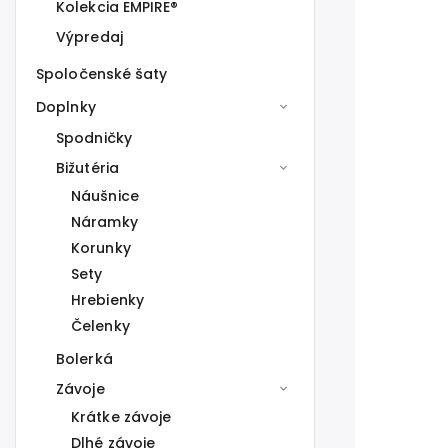
Kolekcia EMPIRE®
Výpredaj
Spoločenské šaty
Doplnky
Spodničky
Bižutéria
Náušnice
Náramky
Korunky
Sety
Hrebienky
Čelenky
Bolerká
Závoje
Krátke závoje
Dlhé závoje