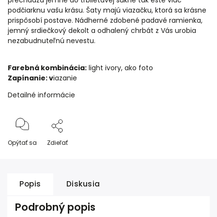
prechádza jemne do trblietavej sukne tak ešte viac
podčiarknu vašu krásu. Šaty majú viazačku, ktorá sa krásne
prispôsobí postave. Nádherné zdobené padavé ramienka,
jemný srdiečkový dekolt a odhalený chrbát z Vás urobia
nezabudnuteľnú nevestu.
Farebná kombinácia:
light ivory, ako foto
Zapínanie: v
iazanie
Detailné informácie
Opýtať sa
Zdieľať
Popis
Diskusia
Podrobný popis