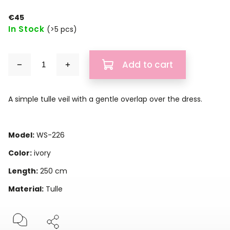
€45
In Stock
(>5 pcs)
Add to cart
A simple tulle veil with a gentle overlap over the dress.
Model:
WS-226
Color:
ivory
Length:
250 cm
Material:
Tulle