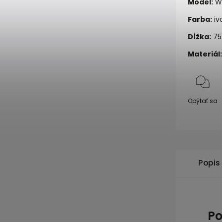
Model:
WS
Farba:
iv
Dĺžka:
75
Materiál:
Opýtať sa
Popis
Po