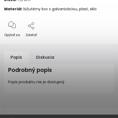
Materiál:
bižutérny kov s galvanizáciou, plast, sklo
Opýtať sa
Zdieľať
Popis
Diskusia
Podrobný popis
Popis produktu nie je dostupný
test