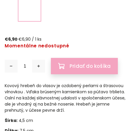
€6,90
€6,90 / 1 ks
Momentálne nedostupné
Pridať do košíka
Kovový hrebeň do vlasov je ozdobený perlami a štrasovou
vlnovkou . Vďaka brúseným kamienkom sa pútavo trblieta.
Oslní na každej slávnostnej udalosti v spoločenskom účese,
ale je vhodný aj na bežné nosenie. Hrebeň je jemne
prehnutý, v účese pevne drží.
Šírka:
4,5 cm
Dĺžka:
7,5 cm