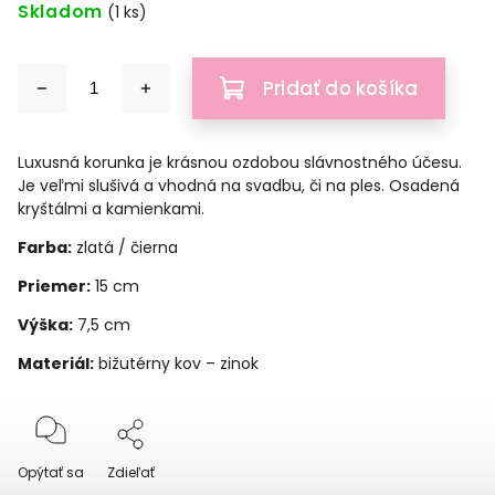
Skladom
(1 ks)
Pridať do košíka
Luxusná korunka je krásnou ozdobou slávnostného účesu.
Je veľmi slušivá a vhodná na svadbu, či na ples. Osadená
kryštálmi a kamienkami.
Farba:
zlatá / čierna
Priemer:
15 cm
Výška:
7,5 cm
Materiál:
bižutérny kov – zinok
Opýtať sa
Zdieľať