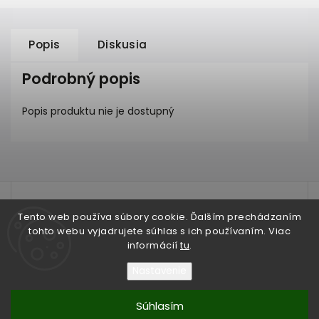
Popis
Diskusia
Podrobný popis
Popis produktu nie je dostupný
test
Tento web používa súbory cookie. Ďalším prechádzaním
tohto webu vyjadrujete súhlas s ich používaním. Viac
informácií
tu
.
Nastavenie
Copyright 2026
IRIAN SAM®
. Všetky práva vyhradené.
Súhlasím
Vytvořil
Shoptet
| Design
Shoptak.cz