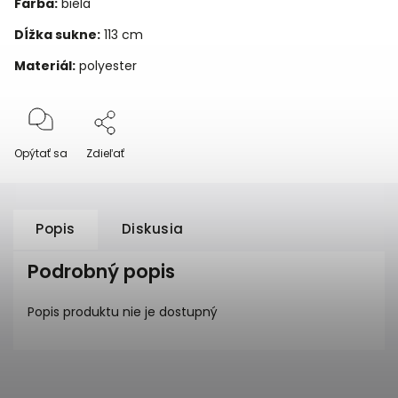
Farba:
biela
Dĺžka sukne:
113 cm
Materiál:
polyester
Opýtať sa
Zdieľať
Popis
Diskusia
Podrobný popis
Popis produktu nie je dostupný